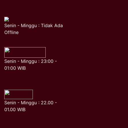
Senin - Minggu : Tidak Ada
Offline
Senin - Minggu : 23:00 -
01:00 WIB
Senin - Minggu : 22.00 -
01.00 WIB