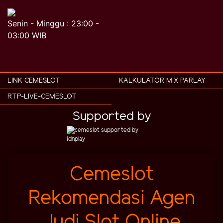
Senin - Minggu : 23:00 -
03:00 WIB
LINK CEMESLOT
KALKULATOR MIX PARLAY
RTP-LIVE-CEMESLOT
Supported by
Cemeslot
Rekomendasi Agen
Judi Slot Online